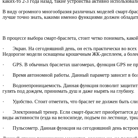
каких-то 2-3 года назад, такие устройства активно использов
В виду огромного многообразия различных моделей смарт-брас
лучше точно знать, какими именно функциями должен обладать
В процессе выбора смарт-браслета, стоит четко понимать, ка
· Экран. На сегодняшний день, он есть практически во всех м
Недорогие модели оснащены крошечным ЖК-дисплеем, а более 
· GPS. В обычных браслетах шагомерах, функция GPS не пред
· Время автономной работы. Данный параметр зависит в больш
· Водонепроницаемость. Данная функция позволит защитить В
гулять под дождем, принимать душ и даже нырять на глубину.
· Удобство. Стоит отметить, что браслет не должен быть сли
· Электронный тренер. Если смарт-браслет приобретается для
виды активности (езда на велосипеде, подъем по лестнице, триа
· Пульсометр. Данная функция на сегодняшний день встроена 