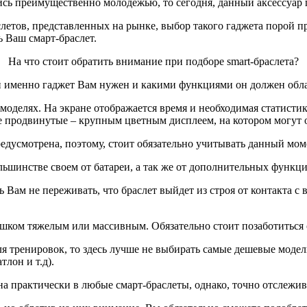
ались преимущественно молодежью, то сегодня, данный аксессуар
летов, представленных на рынке, выбор такого гаджета порой п
 Ваш смарт-браслет.
На что стоит обратить внимание при подборе smart-браслета?
кой именно гаджет Вам нужен и какими функциями он должен обл
оделях. На экране отображается время и необходимая статистик
продвинутые – крупным цветным дисплеем, на котором могут о
усмотрена, поэтому, стоит обязательно учитывать данный мом
инстве своем от батареи, а так же от дополнительных функций
ам не переживать, что браслет выйдет из строя от контакта с
шком тяжелым или массивным. Обязательно стоит позаботиться 
 тренировок, то здесь лучше не выбирать самые дешевые модели
тлон и т.д).
практически в любые смарт-браслеты, однако, точно отслежива